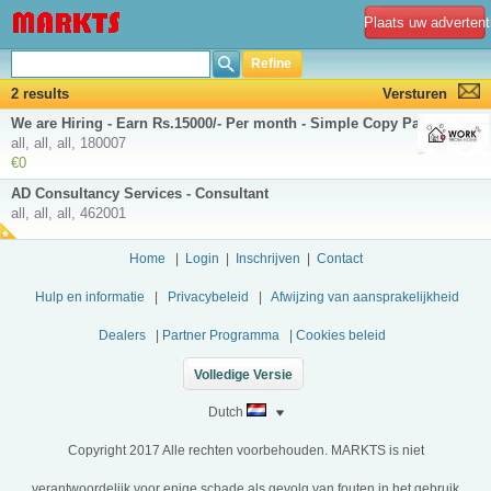
Plaats uw advertent
Refine
2 results
Versturen
We are Hiring - Earn Rs.15000/- Per month - Simple Copy Paste Jobs
all, all, all, 180007
€0
AD Consultancy Services - Consultant
all, all, all, 462001
Home
|
Login
|
Inschrijven
|
Contact
Hulp en informatie
|
Privacybeleid
|
Afwijzing van aansprakelijkheid
Dealers
|
Partner Programma
|
Cookies beleid
Volledige Versie
Dutch
Copyright 2017 Alle rechten voorbehouden. MARKTS is niet
verantwoordelijk voor enige schade als gevolg van fouten in het gebruik