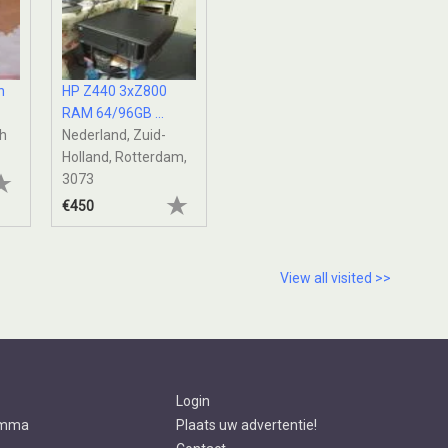
n
HP Z440 3xZ800
RAM 64/96GB ...
th
Nederland, Zuid-
Holland, Rotterdam,
3073
€450
View all visited >>
Login
amma
Plaats uw advertentie!