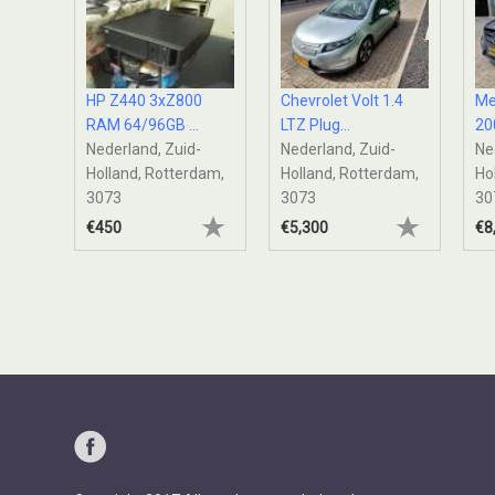
der -
HP Z440 3xZ800
Chevrolet Volt 1.4
Me
RAM 64/96GB ...
LTZ Plug...
200
-
Nederland, Zuid-
Nederland, Zuid-
Ne
rdam,
Holland, Rotterdam,
Holland, Rotterdam,
Ho
3073
3073
30
€450
€5,300
€8