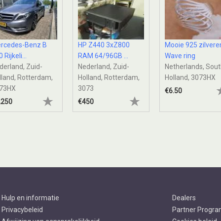
rcedes-Benz B
HP Z440 3xZ800
Mooie 925 zilvere
 Rijkeli...
RAM 64/96GB ...
Wave ring
derland, Zuid-
Nederland, Zuid-
Netherlands, Sou
lland, Rotterdam,
Holland, Rotterdam,
Holland, 3073HX
73HX
3073
€6.50
,250
€450
Hulp en informatie
Dealers
Privacybeleid
Partner Progr