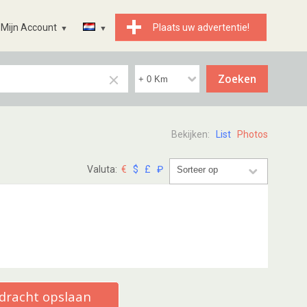
Mijn Account
Plaats uw advertentie!
Bekijken:
List
Photos
Valuta:
€
$
£
₽
dracht opslaan