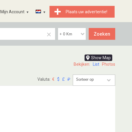
Mijn Account
Plaats uw advertentie!
Show Map
Bekijken:
List
Photos
Valuta:
€
$
£
₽