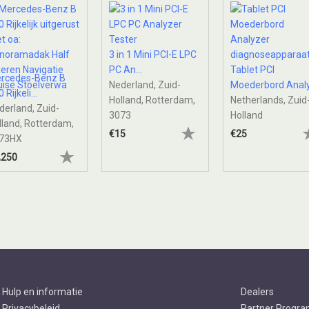
3 in 1 Mini PCI-E LPC
PC An...
Tablet PCI
rcedes-Benz B
Nederland, Zuid-
Moederbord Analy.
 Rijkeli...
Holland, Rotterdam,
Netherlands, Zuid
derland, Zuid-
3073
Holland
lland, Rotterdam,
€15
€25
73HX
,250
Hulp en informatie
Dealers
Privacybeleid
Partner Progr