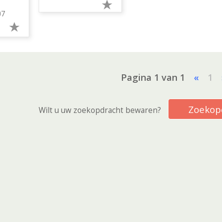
07
Pagina 1 van 1
«
1
Zoekop
Wilt u uw zoekopdracht bewaren?