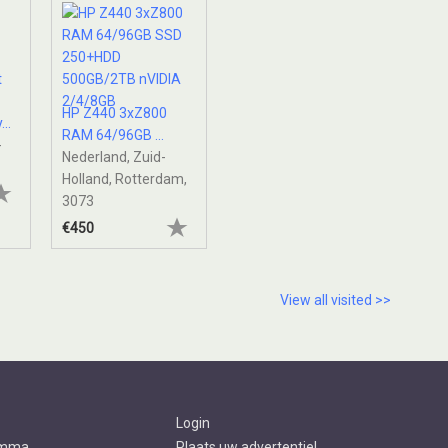
HP Z440 3xZ800
..
RAM 64/96GB ...
-
Nederland, Zuid-
Holland, Rotterdam,
3073
€450
View all visited >>
Login
amma
Plaats uw advertentie!