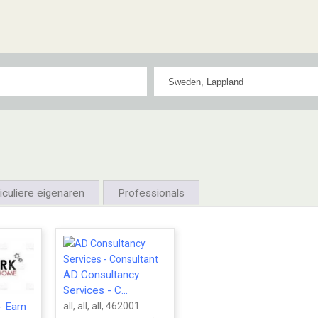
iculiere eigenaren
Professionals
AD Consultancy
Services - C...
all, all, all, 462001
- Earn