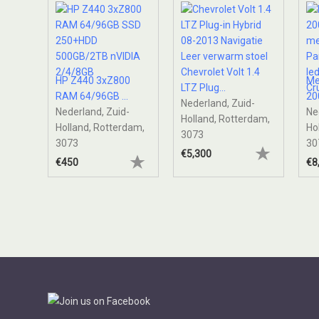
eren
outh
Chevrolet Volt 1.4
HP Z440 3xZ800
Me
X
LTZ Plug...
RAM 64/96GB ...
200
Nederland, Zuid-
Nederland, Zuid-
Ne
Holland, Rotterdam,
Holland, Rotterdam,
Ho
3073
3073
30
€5,300
€450
€8