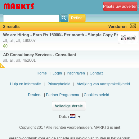
Plaats uw advertent
Refine
2 results
Versturen
We are Hiring - Earn Rs.15000/- Per month - Simple Copy Paste Jobs
all, all, all, 180007
€0
AD Consultancy Services - Consultant
all, all, all, 462001
Home
|
Login
|
Inschrijven
|
Contact
Hulp en informatie
|
Privacybeleid
|
Afwijzing van aansprakelijkheid
Dealers
|
Partner Programma
|
Cookies beleid
Volledige Versie
Dutch
Copyright 2017 Alle rechten voorbehouden. MARKTS is niet
verantwoordelijk voor enige schade als gevolg van fouten in het gebruik