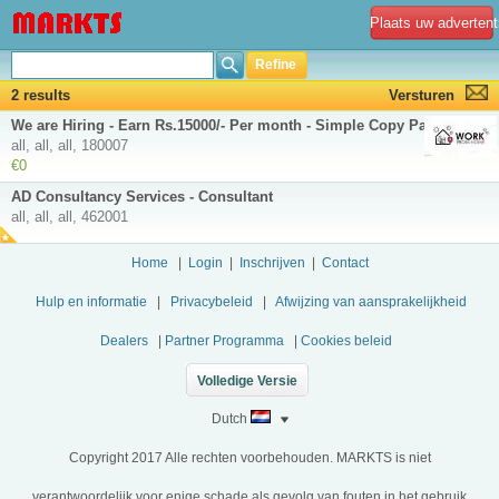
Plaats uw advertent
Refine
2 results
Versturen
We are Hiring - Earn Rs.15000/- Per month - Simple Copy Paste Jobs
all, all, all, 180007
€0
AD Consultancy Services - Consultant
all, all, all, 462001
Home
|
Login
|
Inschrijven
|
Contact
Hulp en informatie
|
Privacybeleid
|
Afwijzing van aansprakelijkheid
Dealers
|
Partner Programma
|
Cookies beleid
Volledige Versie
Dutch
Copyright 2017 Alle rechten voorbehouden. MARKTS is niet
verantwoordelijk voor enige schade als gevolg van fouten in het gebruik