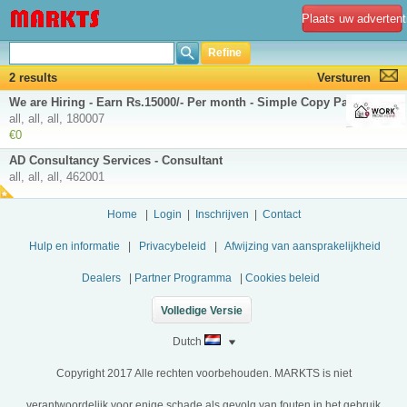
Plaats uw advertent
Refine
2 results
Versturen
We are Hiring - Earn Rs.15000/- Per month - Simple Copy Paste Jobs
all, all, all, 180007
€0
AD Consultancy Services - Consultant
all, all, all, 462001
Home
|
Login
|
Inschrijven
|
Contact
Hulp en informatie
|
Privacybeleid
|
Afwijzing van aansprakelijkheid
Dealers
|
Partner Programma
|
Cookies beleid
Volledige Versie
Dutch
Copyright 2017 Alle rechten voorbehouden. MARKTS is niet
verantwoordelijk voor enige schade als gevolg van fouten in het gebruik