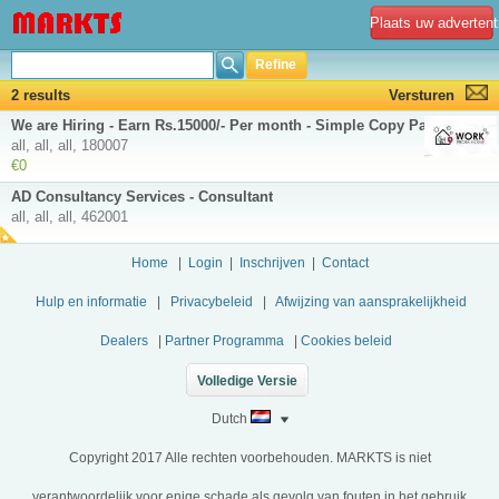
Plaats uw advertent
Refine
2 results
Versturen
We are Hiring - Earn Rs.15000/- Per month - Simple Copy Paste Jobs
all, all, all, 180007
€0
AD Consultancy Services - Consultant
all, all, all, 462001
Home
|
Login
|
Inschrijven
|
Contact
Hulp en informatie
|
Privacybeleid
|
Afwijzing van aansprakelijkheid
Dealers
|
Partner Programma
|
Cookies beleid
Volledige Versie
Dutch
Copyright 2017 Alle rechten voorbehouden. MARKTS is niet
verantwoordelijk voor enige schade als gevolg van fouten in het gebruik